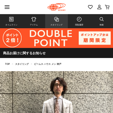
タイムライン
アイテム
スタイリング
閲覧履歴
検索
商品お届けに関するお知らせ
TOP
>
スタイリング
>
ビームス ハウス メン 神戸