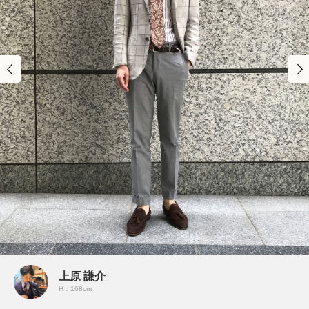
上原 謙介
H：168cm