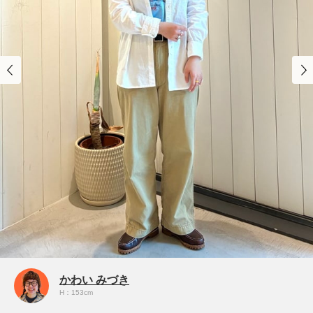
かわい みづき
H：153cm