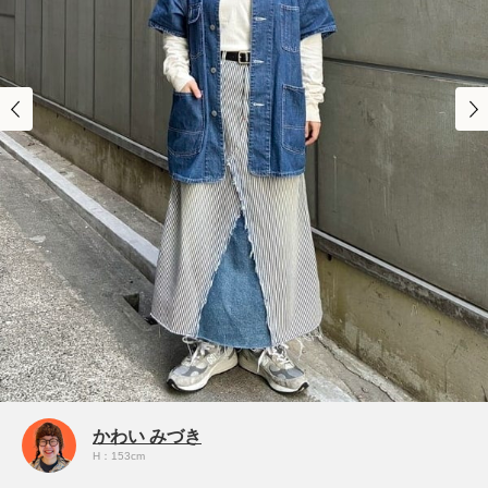
かわい みづき
H：153cm