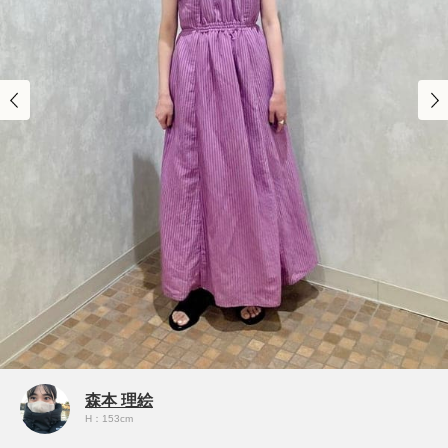
森本 理絵
H：153cm