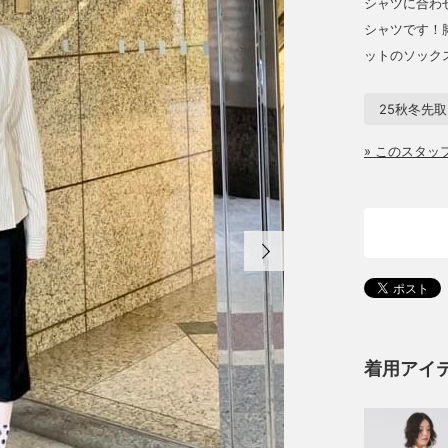
シャツに合わ
シャツです！
ットのソック
25秋冬先
» このスタ
着用アイ