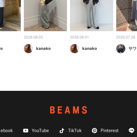
2026.08.03
2026.08.01
2026.07.28
ro
kanako
kanako
サワ
cebook
YouTube
TikTok
Pinterest