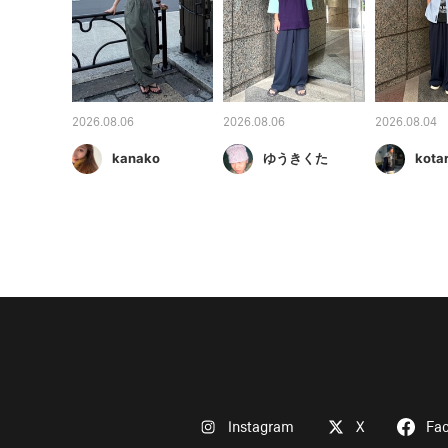
2026.08.06
2026.08.06
2026.08.04
kanako
ゆうきくた
kota
Instagram
X
Fa