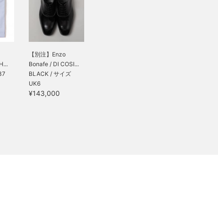
【別注】Enzo
...
Bonafe / DI COSI...
37
BLACK / サイズ
UK6
¥143,000