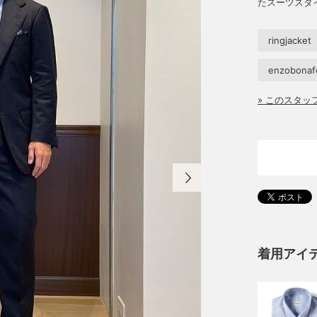
たスーツスタ
ringjacket
enzobonaf
» このスタ
着用アイ