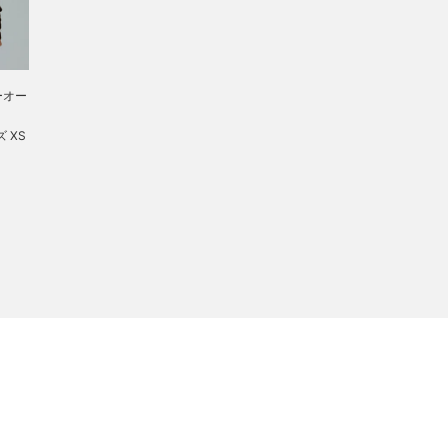
ーオー
ズ XS