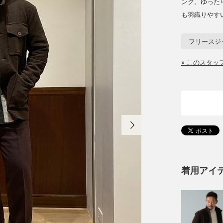
ング。ゆった
も羽織りやす
フリースジ
» このスタ
着用アイ