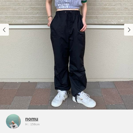
nomu
H：158cm