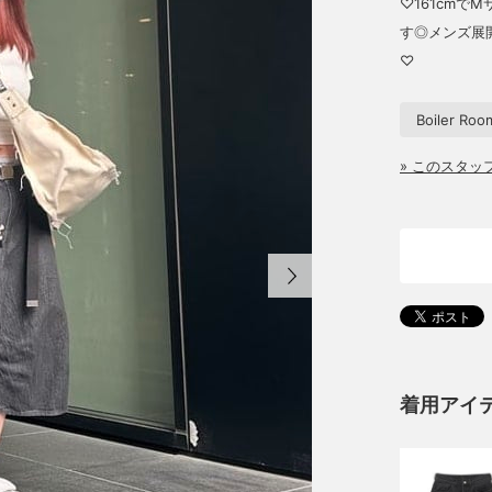
♡161cmで
す◎メンズ展
♡
Boiler Roo
» このスタ
着用アイ