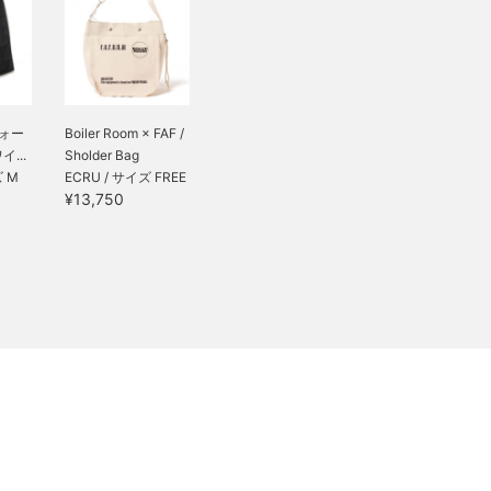
ウォー
Boiler Room × FAF /
...
Sholder Bag
ズ M
ECRU / サイズ FREE
¥13,750