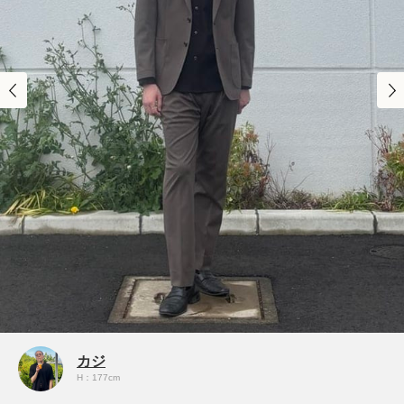
カジ
H：177cm