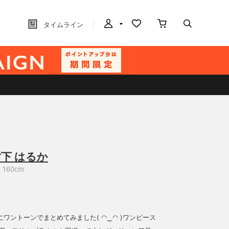
タイムライン
下 はるか
160cm
ワントーンでまとめてみました( ◠‿◠ )ワンピース