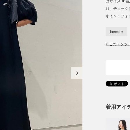
はサイズ36
非、チェック
すよ〜！フォロ
lacoste
» このスタ
着用アイ