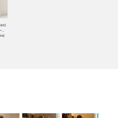
EAMS
..
ONE