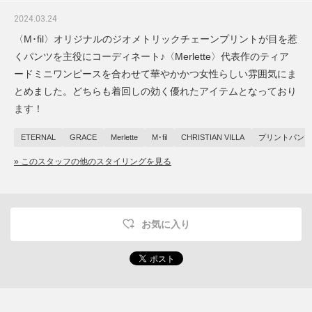
2024.03.24
〈M･fil〉オリジナルのジオメトリックチェーンプリントが目を惹
くパンツを主役にコーディネート♪〈Merlette〉代表作のティア
ードミニワンピースを合わせて華やかかつ女性らしい雰囲気にま
とめました。どちらも着回しの効く優れたアイテムとなっており
ます！
ETERNAL
GRACE
Merlette
M･fil
CHRISTIAN VILLA
プリントパンツ
» このスタッフの他のスタイリングを見る
お気に入り