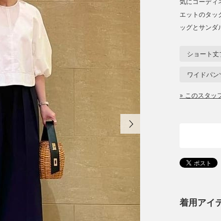
気にコーディ
エットのタッ
ッグとサンダ
ショート丈
ワイドパン
» このスタ
着用アイ