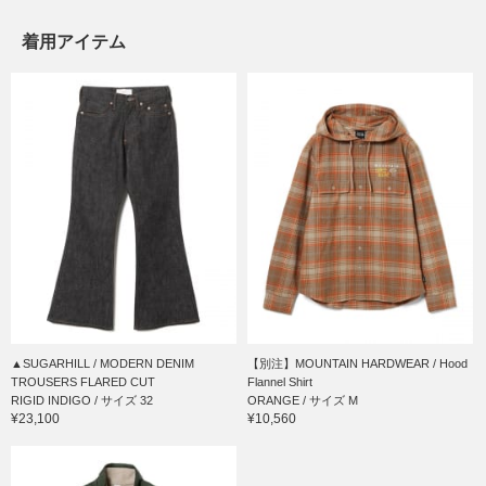
着用アイテム
▲SUGARHILL / MODERN DENIM
【別注】MOUNTAIN HARDWEAR / Hood
TROUSERS FLARED CUT
Flannel Shirt
RIGID INDIGO / サイズ 32
ORANGE / サイズ M
¥23,100
¥10,560