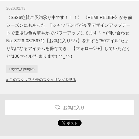
2026.02.13
〈SS26絶賛ご予約承り中です！！！〉 《REMI RELIEF》から前
シーズンにもあった、Tシャツワンピが今季デザインアップデー
トで登場◎色も華やかでパワーアップしてます＾＾(問い合わせ
No. 3726-0375671)【お気に入り♡+】を押すと"50マイル"たま
り気になるアイテムを保存でき、【フォロー♡+】していただく
と"100マイル"たまります( ◠‿◠ )
Pilgrim_Spring26
» このスタッフの他のスタイリングを見る
お気に入り