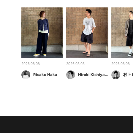
2026.08.08
2026.08.08
2026.08.08
Risako Naka
Hiroki Kishiyama
村上 