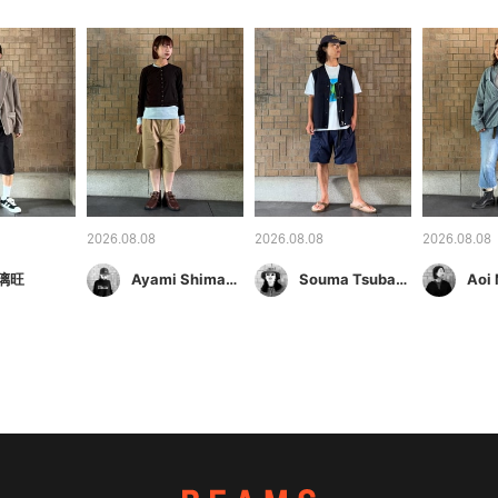
2026.08.08
2026.08.08
2026.08.08
璃旺
Ayami Shimamura
Souma Tsubakino
Aoi