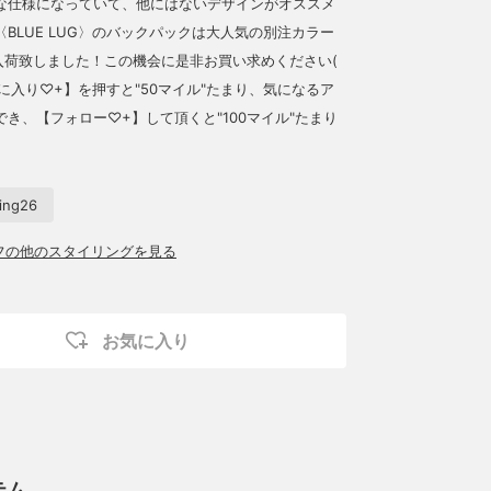
な仕様になっていて、他にはないデザインがオススメ
BLUE LUG〉のバックパックは大人気の別注カラー
加入荷致しました！この機会に是非お買い求めください(
気に入り♡+】を押すと"50マイル"たまり、気になるア
き、【フォロー♡+】して頂くと"100マイル"たまり
ring26
ッフの他のスタイリングを見る
お気に入り
テム