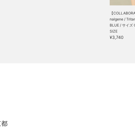
【COLLABORA
nalgene / Trita
BLUE / サイズ 
SIZE
¥3,740
京都