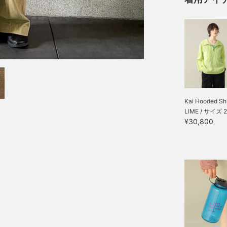
Kai Hooded Shi
LIME / サイズ 2
¥30,800