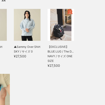
rt
▲Sammy Over Shirt
【EXCLUSIVE】
SKY / サイズ 0
BLUE LUG / The D...
¥27,500
NAVY / サイズ ONE
SIZE
¥27,500