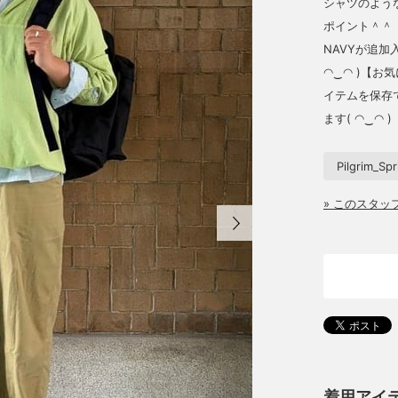
シャツのよう
ポイント＾＾〈
NAVYが追
◠‿◠ )【お
イテムを保存で
ます( ◠‿◠ )
Pilgrim_Sp
» このスタ
着用アイ