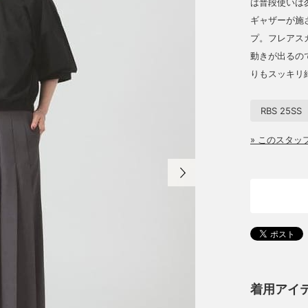
は普段使いは
ギャザーが施
プ。フレアス
動きが出るの
りもスッキリ
RBS 25SS
» このスタ
着用アイ