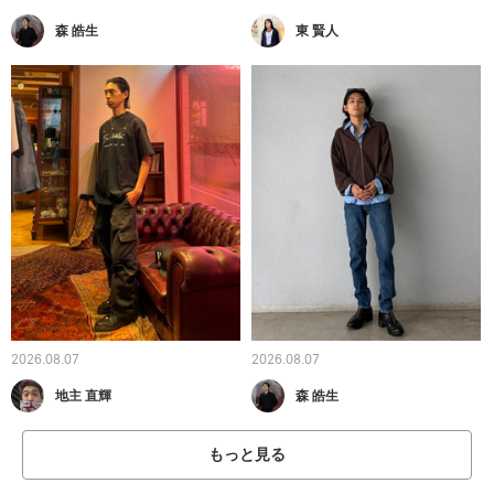
森 皓生
東 賢人
2026.08.07
2026.08.07
地主 直輝
森 皓生
もっと見る