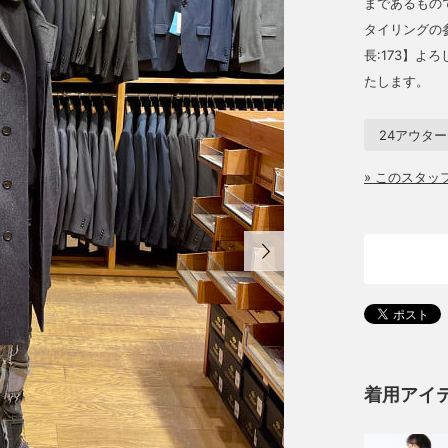
まであるもの
タイリングの参
長:173】よ
たします。
24アウタ
» このスタ
着用アイ