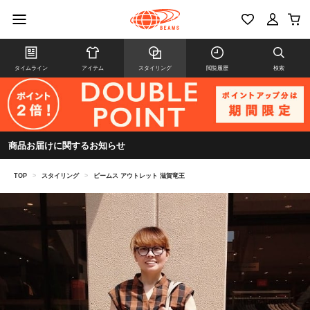
タイムライン
アイテム
スタイリング
閲覧履歴
検索
商品お届けに関するお知らせ
TOP
>
スタイリング
>
ビームス アウトレット 滋賀竜王