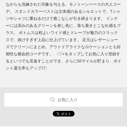
ながらも洗練された印象を与える、モノトーンベースの大人コー
デ。 スタンドカラーベストは立体感のあるシルエットで、Tシャ
ツやシャツに重ねるだけで着こなしが引き締まります。 インナ
ーには深みのあるグリーンを差し色に、落ち着きとこなれ感をプ
ラス。 ボトムスは程よいワイド感とドレープが魅力のスラック
スで、抜けすぎず上品に仕上げています。 足元はレザーシュー
ズでクリーンにまとめ、アウトドアライクなロケーションとも好
相性な都会的コーデです。 〈♡+をタップしてお気に入り登録す
るといつでも見返すことができ、さらに50マイルが貯まり、ポイ
ント還元率もアップ⤴︎⤴︎〉
お気に入り