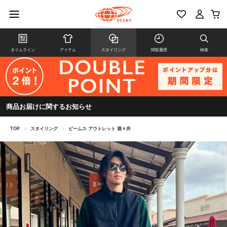
タイムライン
アイテム
スタイリング
閲覧履歴
検索
商品お届けに関するお知らせ
TOP
>
スタイリング
>
ビームス アウトレット 酒々井