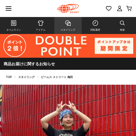
タイムライン
アイテム
スタイリング
閲覧履歴
検索
商品お届けに関するお知らせ
TOP
>
スタイリング
>
ビームス ストリート 梅田