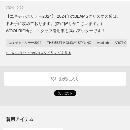
2024.12.22
【エキチカホリデー2024】 2024年のBEAMSクリスマス袋は、
ド派手に攻めております。(数に限りがございます。)
WOOLRICHは、スタッフ着用率も高いアウターです！
エキチカホリデー2024
THE BEST HOLIDAY STYLING
woolrich
ARCTICP
» このスタッフの他のスタイリングを見る
お気に入り
着用アイテム