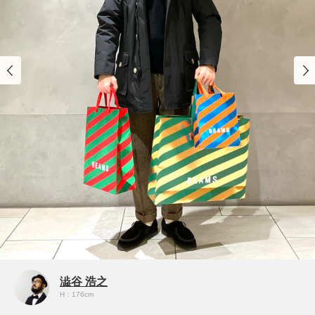
澁谷 浩之
H：176cm