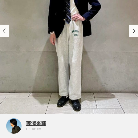
藤澤来輝
H：181cm