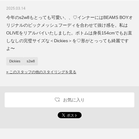
2025.03.14
今年のs2w8もとっても可愛い、、♡インナーにはBEAMS BOYオ
リジナルのビックメッシュフーディを合わせて抜け感を。私は
OLIVEをリアルバイいたしました。ボトムは身長154cmでもお直
しなしの完璧サイズな＜Dickies＞を♡形がとっっても綺麗です
よ〜
Dickies
s2w8
» このスタッフの他のスタイリングを見る
お気に入り