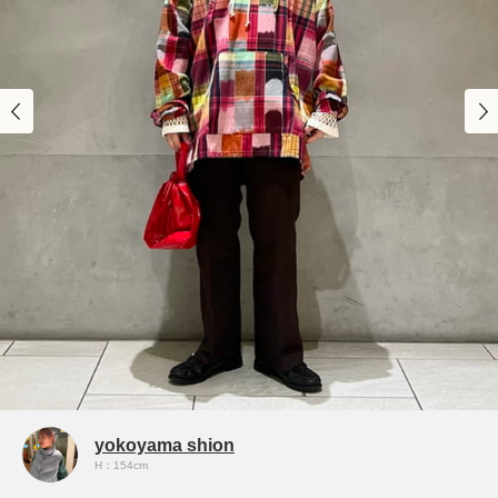
yokoyama shion
H：154cm