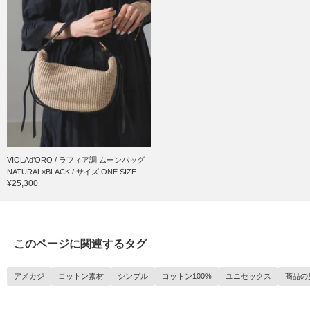
VIOLAd’ORO / ラフィア調 ムーンバッグ
NATURAL×BLACK / サイズ ONE SIZE
¥25,300
このページに関連するタグ
アメカジ
コットン素材
シンプル
コットン100%
ユニセックス
商品の