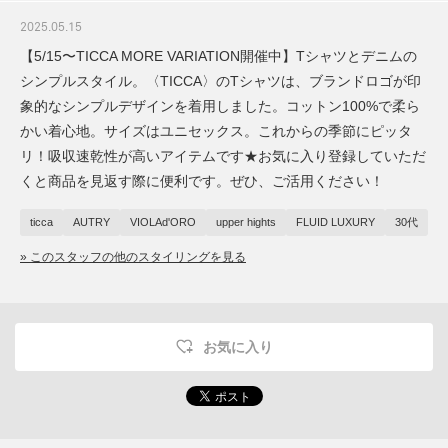
2025.05.15
【5/15〜TICCA MORE VARIATION開催中】Tシャツとデニムの
シンプルスタイル。〈TICCA〉のTシャツは、ブランドロゴが印
象的なシンプルデザインを着用しました。コットン100%で柔ら
かい着心地。サイズはユニセックス。これからの季節にピッタ
リ！吸収速乾性が高いアイテムです★お気に入り登録していただ
くと商品を見返す際に便利です。ぜひ、ご活用ください！
ticca
AUTRY
VIOLAd'ORO
upper hights
FLUID LUXURY
30代
» このスタッフの他のスタイリングを見る
お気に入り