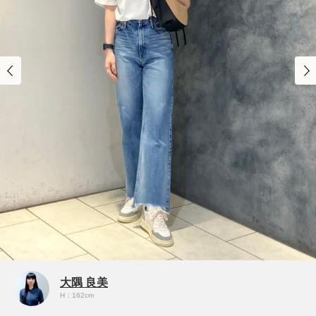
大隅 良美
H：162cm