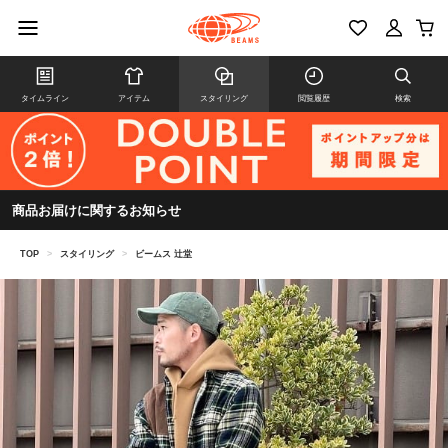
タイムライン
アイテム
スタイリング
閲覧履歴
検索
商品お届けに関するお知らせ
TOP
>
スタイリング
>
ビームス 辻堂