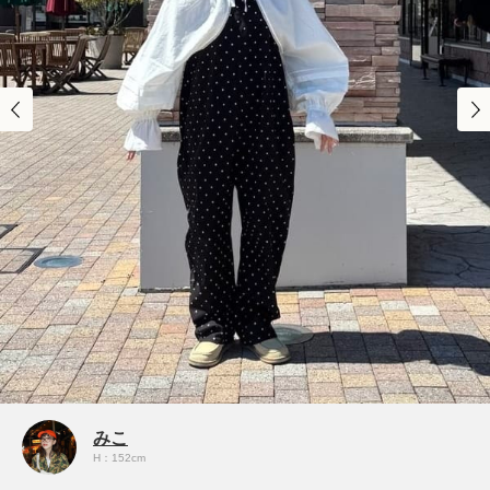
みこ
H：152cm