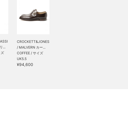
ASSI
CROCKETT&JONES
...
/ MALVERN カー...
イズ
COFFEE / サイズ
UK5.5
¥94,600