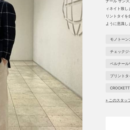
ナール ザンス
ィネイト致し
リントタイを
ように意識し
モノトーン
チェックジ
ベルナール
プリントタ
CROCKETT
» このスタ