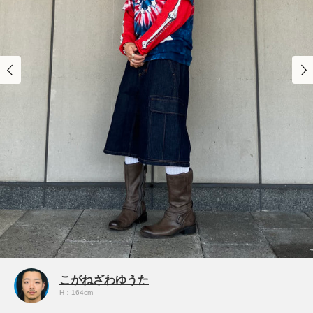
こがねざわゆうた
H：164cm