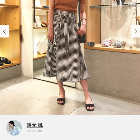
隈元 楓
H：168cm