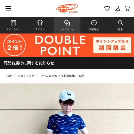
タイムライン
アイテム
スタイリング
閲覧履歴
検索
商品お届けに関するお知らせ
TOP
>
スタイリング
>
ビームス ゴルフ 玉川髙島屋S・C店