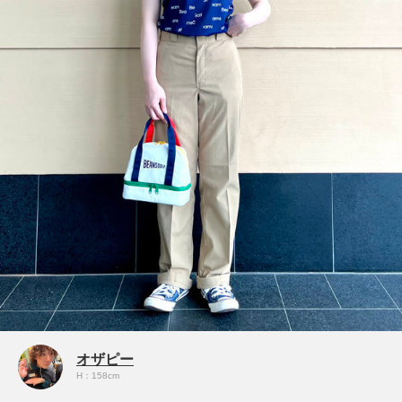
オザピー
H：158cm