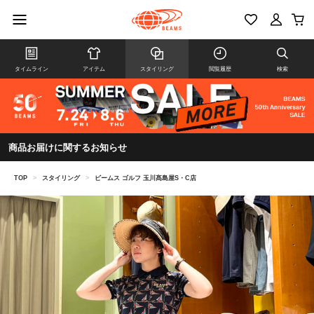
タイムライン
アイテム
スタイリング
閲覧履歴
検索
商品お届けに関するお知らせ
TOP
>
スタイリング
>
ビームス ゴルフ 玉川髙島屋S・C店