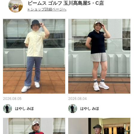
ビームス ゴルフ 玉川髙島屋S・C店
» ショップ詳細ページへ
2026.08.05
2026.08.04
はやし みほ
はやし みほ