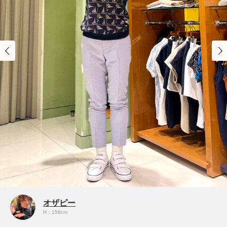
オザピー
H：158cm