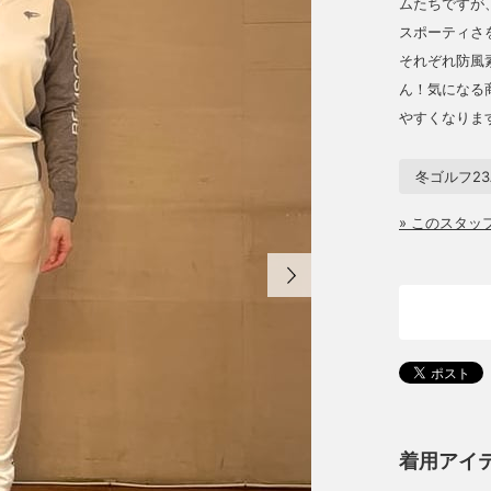
ムたちですが
スポーティさ
それぞれ防風
ん！気になる
やすくなりま
冬ゴルフ23
» このスタ
着用アイ