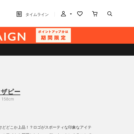
タイムライン
オザピー
158cm
けどどこか上品！？ロゴがスポーティな印象なアイテ