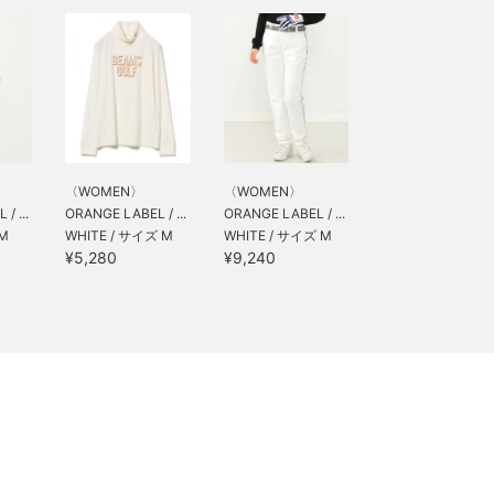
〈WOMEN〉
〈WOMEN〉
/ ...
ORANGE LABEL / ...
ORANGE LABEL / ...
 M
WHITE / サイズ M
WHITE / サイズ M
¥5,280
¥9,240