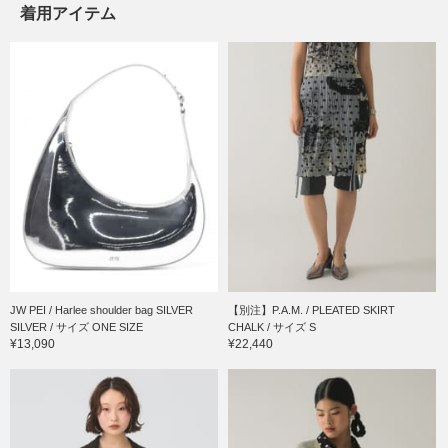
着用アイテム
JW PEI / Harlee shoulder bag SILVER
【別注】P.A.M. / PLEATED SKIRT
SILVER / サイズ ONE SIZE
CHALK / サイズ S
¥13,090
¥22,440