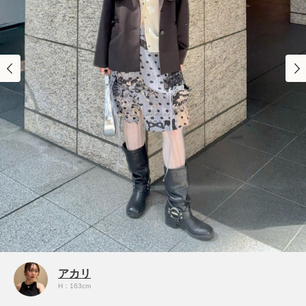
アカリ
H：163cm