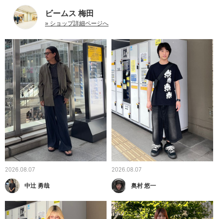
ビームス 梅田
» ショップ詳細ページへ
2026.08.07
2026.08.07
中辻 勇哉
奥村 悠一