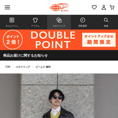
タイムライン
アイテム
スタイリング
閲覧履歴
検索
商品お届けに関するお知らせ
TOP
>
スタイリング
>
ビームス 梅田