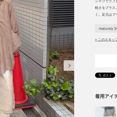
シャツでラフさ
軽さをプラス
く。足元はブ
maturely 
» このスタ
着用アイ