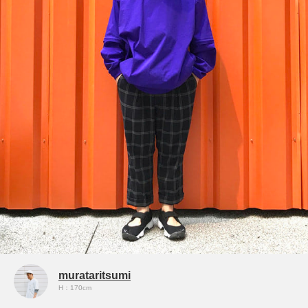
murataritsumi
H：170cm