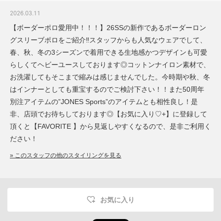
2026.03.11
【ボーダーポロ愛用中！！！】26SSの新作であるボーダーロン
グスリーブポロをご紹介‼︎スタッフからも人気なウェアでして、
春、秋、冬の3シーズンで着用できる生地感かつデザインも可愛
らしくてヘビーユースしております◎コットンナイロン素材で、
お洗濯してもそこまで縮みは感じませんでした。今時期や秋、冬
はインナーとしても重宝するのでご検討下さい！！また50周年
別注アイテムの”JONES Sports”のアイテムとも相性良し！是
非、店頭でお待ちしております◎【お気に入り♡+】に登録して
頂くと【FAVORITE 】から見返しやすくなるので、是非ご利用く
ださい！
» このスタッフの他のスタイリングを見る
お気に入り