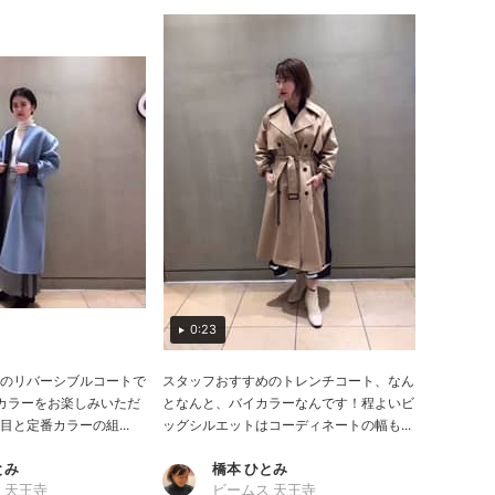
0:23
のリバーシブルコートで
スタッフおすすめのトレンチコート、なん
カラーをお楽しみいただ
となんと、バイカラーなんです！程よいビ
と定番カラーの組...
ッグシルエットはコーディネートの幅も...
とみ
橋本 ひとみ
 天王寺
ビームス 天王寺