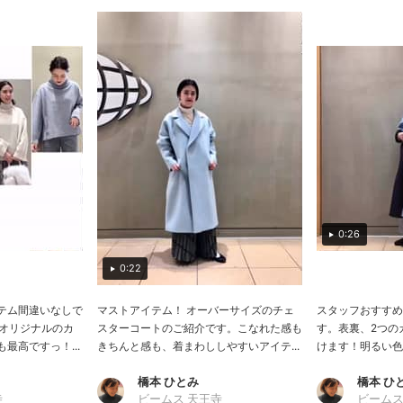
0:26
0:22
テム間違いなしで
マストアイテム！ オーバーサイズのチェ
スタッフおすすめ
AMSオリジナルのカ
スターコートのご紹介です。こなれた感も
す。表裏、2つの
最高ですっ！...
きちんと感も、着まわししやすいアイテ...
けます！明るい色目
橋本 ひとみ
橋本 ひ
寺
ビームス 天王寺
ビームス