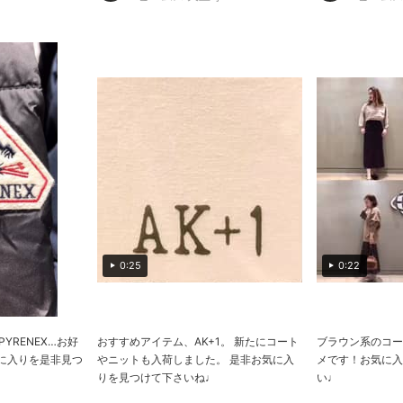
0:25
0:22
、PYRENEX…お好
おすすめアイテム、AK+1。 新たにコート
ブラウン系のコー
に入りを是非見つ
やニットも入荷しました。 是非お気に入
メです！お気に入
りを見つけて下さいね♩
い♩