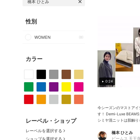
橋本 ひとみ
性別
WOMEN
(8)
カラー
0:24
今シーズンのマストアイ
す！ Demi-Luxe BE
レーベル・ショップ
シミヤ混ニットは肌触りも
レーベルを選択する
橋本 ひとみ
ショップを選択する
ビームス 天王