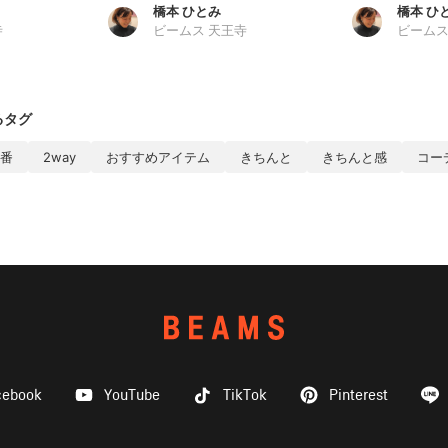
橋本 ひとみ
橋本 ひ
寺
ビームス 天王寺
ビームス
るタグ
番
2way
おすすめアイテム
きちんと
きちんと感
コー
cebook
YouTube
TikTok
Pinterest