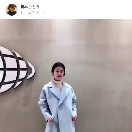
橋本 ひとみ
ビームス 天王寺