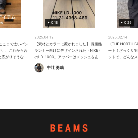
0:29
0:18
2025.04.12
2025.02.14
ここまで太いパン
【素材とカラーに惹かれました】 長距離
〈THE NORTH
が、、これから合
ランナー向けにデザインされた〈NIKE〉
ート！ざっくり羽
広がりそうな...
のLD-1000。アッパーはメッシュをあ...
ットで、どんなスタ
中辻 勇哉