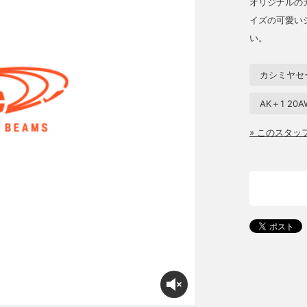
オリジナルの
イズの可愛い
い。
カシミヤセ
AK＋1 20A
» このスタ