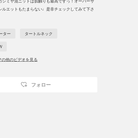
カシミヤ混ニットは肌触りも最高ですっ！オーバーサ
シルエットもたまらない♩是非チェックしてみて下さ
ーター
タートルネック
W
ッフの他のビデオを見る
フォロー