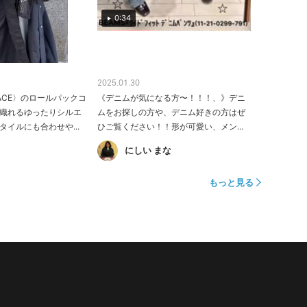
0:34
2025.01.30
 FACE〉のロールパックコ
《デニムが気になる方〜！！！、》デニ
織れるゆったりシルエ
ムをお探しの方や、デニム好きの方はぜ
イルにも合わせや...
ひご覧ください！！形が可愛い、メン...
にしい まな
もっと見る