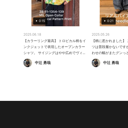
0:15
0:21
2025.06.18
2025.05.26
【カラーリング最高】 トロピカル柄をイ
【柄に惹かれました】 
ンクジェットで表現したオープンカラー
ツは普段履かないです
シャツ。 サイジングはやや広めでヴィ...
わせの幅がまたグンっと
中辻 勇哉
中辻 勇哉