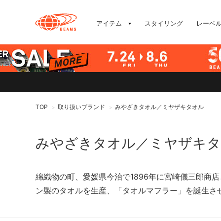
アイテム
スタイリング
レーベ
TOP
取り扱いブランド
みやざきタオル／ミヤザキタオル
>
>
みやざきタオル／ミヤザキ
綿織物の町、愛媛県今治で1896年に宮崎儀三郎商
ン製のタオルを生産、「タオルマフラー」を誕生さ