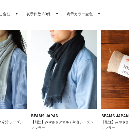
し含む
表示件数 80件
表示カラー全色
BEAMS JAPAN
BEAMS JAPAN
 今治 シーズン
【別注】みやざきタオル / 今治 シーズン
【別注】みやざきタ
マフラー
マフラー