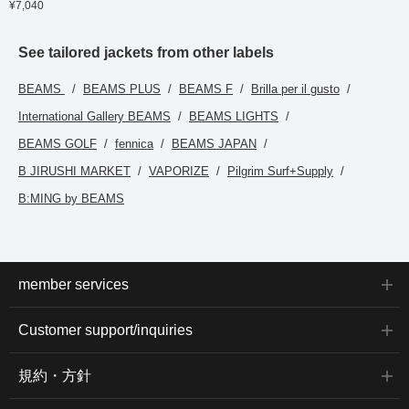
¥7,040
See tailored jackets from other labels
BEAMS
BEAMS PLUS
BEAMS F
Brilla per il gusto
International Gallery BEAMS
BEAMS LIGHTS
BEAMS GOLF
fennica
BEAMS JAPAN
B JIRUSHI MARKET
VAPORIZE
Pilgrim Surf+Supply
B:MING by BEAMS
member services
Customer support/inquiries
規約・方針