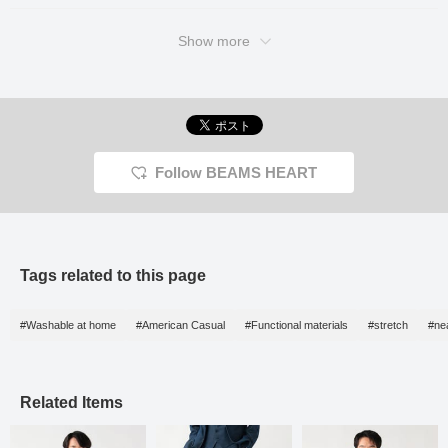
トをぜひお楽しみくださ
The waistband has a
い。
drawstring and elastic
Show more
shirring for a stress-free
fit. Both the jacket and
trousers are washable
and can be laundered at
home. Suitable for
everyday wear to office
casual, they can be worn
from spring to autumn.
Follow BEAMS HEART
Made with E VALET, a
moisture-wicking and
quick-drying fabric, they
offer quick-drying comfort
and are easy to care for,
as they can be laundered
at home. The shirt is a
Tags related to this page
short-sleeved shirt made
from a smooth
honeycomb fabric. It is a
#Washable at home
#American Casual
#Functional materials
#stretch
#nea
36-gauge high-count
cotton and polyester
blend material that feels
smooth against the skin,
is soft and stretchy, and
Related Items
offers a stress-free fit.
The collar is a button-
down collar, giving it a