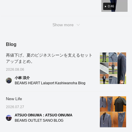
accommodate customers of various body
感、UVカットといった夏
Although it is made from a
types◎ This set is recommended for the
0:46
に嬉しい機能も備わって
single piece of fabric,
upcoming season, so please give it a try! Tap
おり、ジャケットのイン
advanced tailoring
ナーとしても一枚着とし
techniques create a
the items used below to see product details!
ても大活躍する優秀なア
beautifully curved line at
Show more
If you find a post you like, you can easily look
イテムです。 ボトムスに
the front of the sleeves,
back at it by tapping [♡ + Favorites]!
は、グレーの「ミニリッ
contributing to the light
プストップ イージースリ
feel. The patch pockets
ムスラックス」をチョイ
do not look stiff, creating
Blog
スしました。繊細な格子
a relaxed look. The
模様が入ったリップスト
seersucker fabric, which
再値下げ。夏のビジネスシーンを支えるセット
ップ生地は、スタイリン
is quick-drying and
グに程よいカジュアル感
stretchy, has been printed
アップまとめ。
と奥行きをプラスしてく
with denim, creating a
2026.08.06
れます。スリムテーパー
light and airy feel. The
ドの美しいシルエットで
size is M, with a chest
小林 涼介
ありながら、抜群のスト
width of 48.5cm, and it is
BEAMS HEART Lalaport Kashiwanoha Blog
レッチ性と接触冷感機能
an easy-to-wear semi-
を備えており、長時間の
slim fit. The matching
着用でも快適な穿き心地
trousers, made from the
New Life
をキープします。 インデ
same material, feature a
ィゴブルーに、ライトグ
relaxed silhouette with a
2026.07.27
レーとグレーを掛け合わ
single pleat and a natural
せた涼しげなグラデーシ
tapered line that creates a
ATSUO OINUMA : ATSUO OINUMA
ョンスタイル。それぞれ
flattering leg line. The pant
BEAMS OUTLET SANO BLOG
の高機能素材がもたらす
hems are pre-finished
快適さと、大人の品格を
with a single ankle cut for
両立させたコーディネー
a light and breezy look.