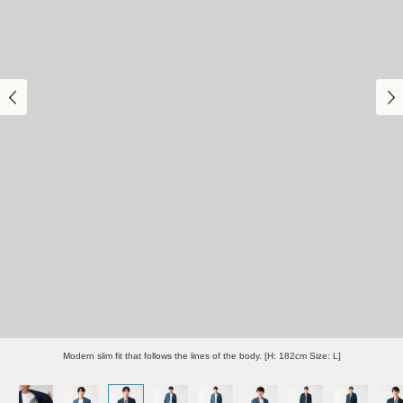
Modern slim fit that follows the lines of the body. [H: 182cm Size: L]