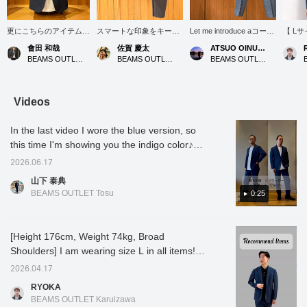
更にこちらのアイテム
スマートな印象をキープ
Let me introduce aコーデ
【 Lサイズ着用/身長
が、お買い得になりまし
できる大人のきれいめカ
ィネート (outfit) featuring
176cm、
會田 和哉
佐賀 慶太
ATSUO OINUMA : ATSUO OINUMA
た。リンクス Tシャツと
ジュアルスタイルをご紹
a blue denim print
レイめ
BEAMS OUTLET Nasu
BEAMS OUTLET Nagashima
BEAMS OUTLET Sano
デニムプリント シアサ
介します。 主役となるア
seersucker two-button
からオ
ッカーは、 吸水速乾も
ウターは、インディゴカ
jacket. This time, I've
まで使
あり汗を素早く逃してく
ラーが爽やかな「デニム
paired the blue denim
プリン
れます。更に軽さもあっ
プリント シアサッカー 2
print seersucker two-
るシア
Videos
て気軽に着用ができま
ボタン ジャケット」で
button jacket with blue
用した
す。ご来店された際は、
す。一見すると上品なデ
denim print seersucker
います
In the last video I wore the blue version, so
是非ご試着なさって下さ
ニムのように見えます
trousers made of the
れてい
い。
が、実は凹凸感のあるシ
same material as the
レッチ
this time I'm showing you the indigo color♪
アサッカー生地を採用し
jacket, and a navy small
やすい
It's a dark blue, but it has a beautiful color
ています。肌離れが良
floral honeycomb print
でもこ
2026.06.17
with a denim feel. It's useful for business
く、軽やかな着心地でス
button-down shirt. The
着いた
山下 泰典
トレスフリーに着用でき
jacket features a notched
ネート
dinners and remote meetings! It's also OK to
BEAMS OUTLET Tosu
0:25
るのが魅力です。 インナ
lapel, two buttons, two
人的に
wear it with a T-shirt for a casual weekend
ーには、ライトグレーの
patch pockets, and a
の使用
style or a cool business style◎. If you like it
「遮熱 ドレスポンチ ク
center vent. It is made
すると
ルーネック Tシャツ」を
with Toray's E VALET
ご覧い
please add it to your favorites and follow me♪
[Height 176cm, Weight 74kg, Broad
合わせました。上品な微
fabric. The seersucker
なった
Shoulders] I am wearing size L in all items!
光沢と程よいハリ感が特
material has been printed
たら【
徴のドレスポンチ素材
with denim, resulting in a
をタッ
This set is hand washable and very
2026.04.17
は、Tシャツでありなが
natural texture. It has an
に見返
lightweight! You can purchase the top and
らクリーンできちんとし
airy, unstructured, no-pad
RYOKA
bottom in different sizes, so it can
た印象を与えてくれま
design, making it very
BEAMS OUTLET Karuizawa
す。吸水速乾や接触冷
light to wear, like a shirt.