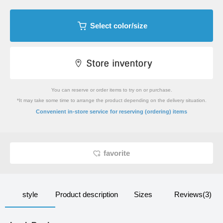
Select color/size
You can reserve or order items to try on or purchase.
*It may take some time to arrange the product depending on the delivery situation.
​ ​
Convenient in-store service
for reserving (ordering) items
favorite
style
Product description
Sizes
Reviews(3)