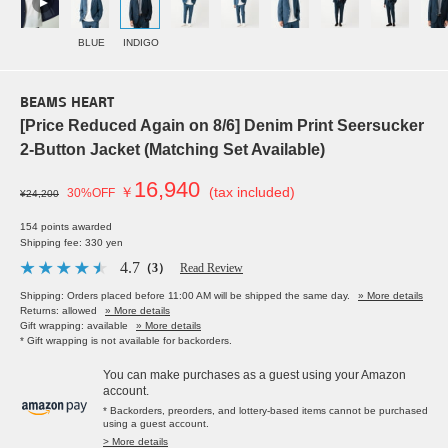
BLUE
INDIGO
BEAMS HEART
[Price Reduced Again on 8/6] Denim Print Seersucker
2-Button Jacket (Matching Set Available)
16,940
￥
(tax included)
30%OFF
¥24,200
154 points awarded
Shipping fee: 330 yen
4.7
（3）
Read Review
Shipping: Orders placed before 11:00 AM will be shipped the same day.
» More details
Returns: allowed
» More details
Gift wrapping: available
» More details
* Gift wrapping is not available for backorders.
You can make purchases as a guest using your Amazon
account.
* Backorders, preorders, and lottery-based items cannot be purchased
using a guest account.
> More details