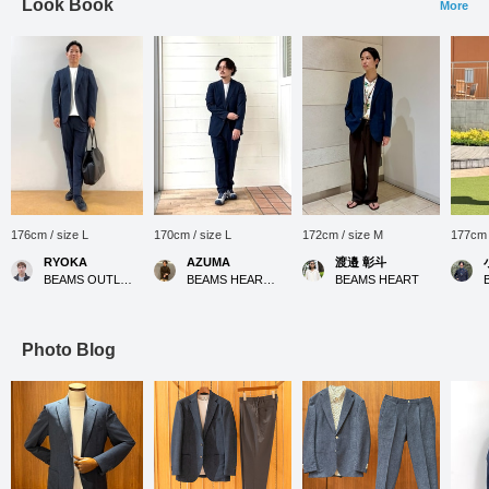
Look Book
More
176cm / size L
170cm / size L
172cm / size M
177cm 
RYOKA
AZUMA
渡邉 彰斗
BEAMS OUTLET Karuizawa
BEAMS HEART Kuzuha Mall
BEAMS HEART
Photo Blog