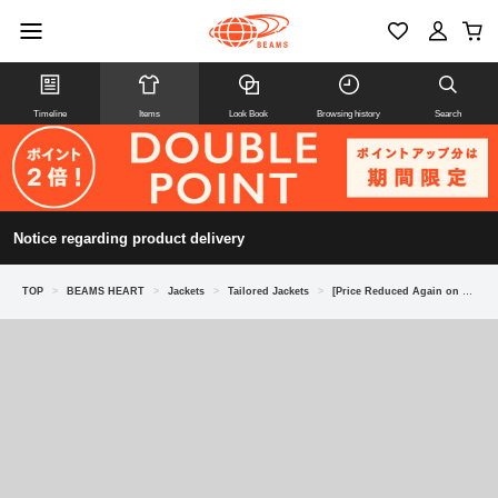
Timeline
Items
Look Book
Browsing history
Search
Notice regarding product delivery
TOP
>
BEAMS HEART
>
Jackets
>
Tailored Jackets
>
[Price Reduced Again on 8/6] Denim Print Seersucker 2-Button Jacket (Matching Set Available)