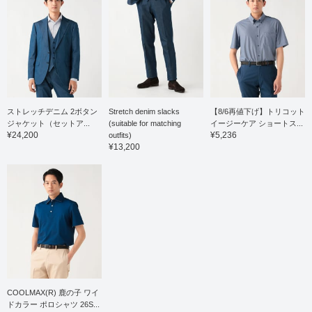
traditional feel, and the
beautifully rolled collar
shows the high quality of
the tailoring. It's easy to
coordinate not only as a
jacket layer but also as a
shirt on its own. The size
is M, with a chest width of
53cm, and it's a
comfortable regular fit.
ストレッチデニム 2ボタン
Stretch denim slacks
【8/6再値下げ】トリコット
Click the favorite [♡+] to
ジャケット（セットア...
(suitable for matching
イージーケア ショートス...
check the item and make
¥24,200
¥5,236
outfits)
it easier to look back at.
¥13,200
You can access the item
introduced here via the
link below. Please feel
free to use it.
COOLMAX(R) 鹿の子 ワイ
ドカラー ポロシャツ 26S...