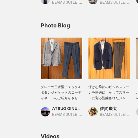
BEAMS OUTLET Karuizawa
BEAMS OUTLET Kurashiki
Photo Blog
グレーの三者混チェック3
汗ばむ季節のビジネスシー
ボタンジャケットのコーデ
ンを快適に、そしてスマー
ィネートのご紹介をさせて
トに彩る洗練されたジャケ
頂きます。 今回は、グレー
パンスタイルをご紹介いた
ATSUO OINUMA : ATSUO OINUMA
佐賀 慶太
の三者混チェック3ボタン
します。 主役となるのは、
ジャケットに、グレーのツ
清涼感あふれるインディゴ
BEAMS OUTLET Sano
BEAMS OUTLET Nagashima
イルイージーケアショート
カラーの「鹿の子 ジャケッ
スリーブボタンダウンシャ
ト」です。通気性に優れた
ツ、ブルーのトロピカルウ
鹿の子生地に高機能素材で
Videos
ールベーシックノープリー
あるクールマックス(R)を