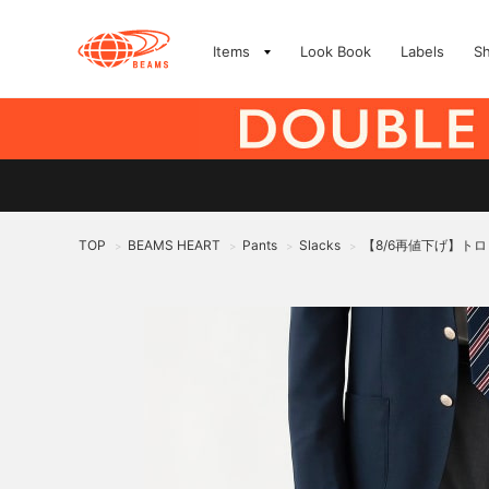
Items
Look Book
Labels
S
TOP
BEAMS HEART
Pants
Slacks
【8/6再値下げ】ト
>
>
>
>