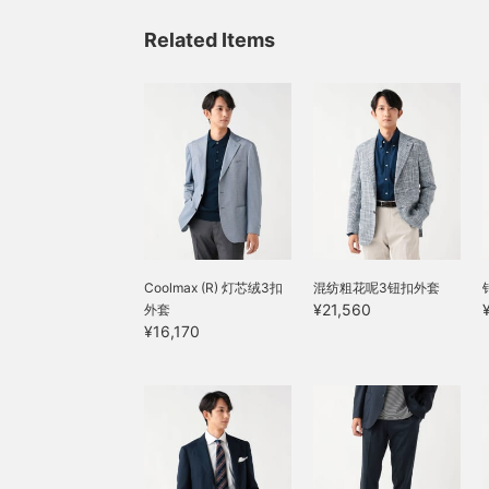
両立させております。襟は
ボタンダウンカラーを採用
Related Items
し、美しいロールを描いた
仕立てで、上質な仕上がり
になっております。トリコ
ットツイル素材はツイルの
畝りを表現したトリコット
ニット素材になり、シーズ
ンレスで、ストレッチが効
き、快適な着心地で、イー
ジーケア仕様になり、ケア
も楽です。ボタンダウンカ
ラーになり、タイドアップ
スタイル、ノータイスタイ
ル、いずれも合わせやすく
Coolmax (R) 灯芯绒3扣
混纺粗花呢3钮扣外套
なっております。 サイズ感
¥21,560
外套
はMで身幅54cmになり、
¥16,170
合わせやすいレギュラーフ
ィットです。 トラウザーズ
は、平織りのトロピカルウ
ール混紡素材を使ったノー
プリーツのテーパードシル
エットのトラウザーズでご
ざいます。すっきりしたシ
ルエットで、細過ぎず、太