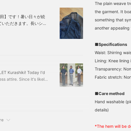
The plain weave tro
fit and a high-quality
appearance. The two
the garment. It boa
patch pockets have an
安田】です！暑い日々が続
something that syn
exquisite balance of
ていただきます。長いシー
authentic details that
another appealing 
ったこの機会に改めてのご
aren't too formal, making
it suitable for both formal
5BEAMS HEART ジャ
and casual occasions.
、ネイビーサイズ：S、
■Specifications
The lapel rolls up
beautifully, giving it an
Waist: Shirring wai
elegant feel. Dyed in a
Lining: Knee lining
Kyoto dyeing factory, this
fabric features a deep,
Transparency: No
ET Kurashiki! Today I'd
rich, and realistic wool
Fabric stretch: No
melange surface achieved
attire. Since it's likely
by layering six colors.
ference! Let's get started!
Mercerized, it has a
41010033900 BEAMS
■Care method
smooth feel and a high-
n Shirt Colors: White,
quality texture. The
Hand washable (ple
medium size has a chest
details)
width of 49cm, creating a
neat semi-slim fit. The
re
shirt is a short-sleeved
polo shirt made from a
*The hem will be d