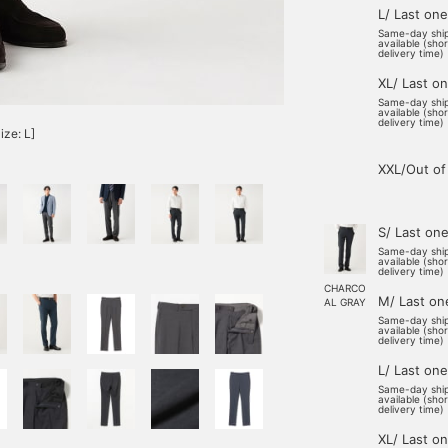
L/ Last one
Same-day shi
available (sho
delivery time)
XL/ Last o
Same-day shi
available (sho
delivery time)
ize: L]
XXL/Out of
S/ Last on
Same-day shi
available (sho
delivery time)
CHARCO
M/ Last on
AL GRAY
Same-day shi
available (sho
delivery time)
L/ Last one
Same-day shi
available (sho
delivery time)
XL/ Last o