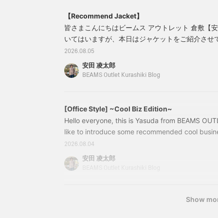
ます。かっちりになり過ぎ
「トロ ベーシック スラッ
【Recommend Jacket】
ない、絶妙なバランスの2
クス」をチョイスしまし
パッチのオーセンティック
た。夏のビジネスウェアの
皆さまこんにちはビームス アウトレット 倉敷【
なディテールになり、オン
定番であるトロピカル生地
いてはいますが、本日はジャケットをご紹介させ
オフ問わず、合わせて頂け
は、薄手で軽く、さらりと
ズンでご着用いただけるものですのでSALEにな
ます。ラペルの返りが非常
した肌当たりが特徴です。
2026.08.05
に美しい仕上がりで、英国
インナーとボトムスをグレ
紹介です！それではさっそく参ります！4116029437
安田 凌太郎
的なチェック柄になり、ト
ーのワントーンで繋ぐこと
ージプリント 2ボタン ジャケットカラー：グレー
BEAMS Outlet Kurashiki Blog
ラディショナルで上品な雰
で、インディゴのジャケッ
M、L、XL価格：￥20,020（税
囲気で合わせて頂けます。
トがより一層引き立ち、全
裏地はトリコットメッシュ
体がすっきりと洗練された
素材を採用し、さらりとし
印象にまとまります。 快適
[Office Style] ~Cool Biz Edition~
た着心地で、春から秋にか
な機能性と、ビジネスシー
Hello everyone, this is Yasuda from BEAMS OUTL
けて、ロングシーズン着用
ンにふさわしい清潔感を両
可能になっております。サ
立させたコーディネート。
like to introduce some recommended cool business 
イズ感はMで身幅48.5cm
ぜひ、日々のワードローブ
to remain hot for a while, please use this as a re
2026.08.04
になり、すっきりセミスリ
に取り入れてみてはいかが
*(170cm/wearing shirt size M/pants size M) 
ムフィットです。 シャツ
でしょうか。
安田 凌太郎
HEART Tricot Easy Care Short Sleeve Button-Dow
は、イージーケアのトリコ
BEAMS Outlet Kurashiki Blog
ットツイル素材を使ったボ
Sax, Blue Sizes: S, M, L, XL Price
タンダウン半袖シャツでご
ざいます。立体的なパター
Show mo
ンを採用し、すっきり見え
でありつつ、動きやすさを