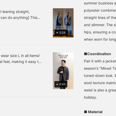
summer business a
す。パンツのシルエットも
offer the elegant sheen of
features a notched lapel,
細身でラインがきれいで
wool and the functional
two buttons, two patch
polyester combines
-leaning straight,
す。
comfort of polyester. The
pockets, and a center
t can do anything] This
straight lines of t
no-pleat design creates a
vent. It uses a printed
smart silhouette, making
jersey material Special
ies of wool, linen, and
and slimmer. The sh
them a great choice for
order from Kanemasa
vy tweed, but you'll be
jacket styles. The hems
Knitwear, a long-
hips, ensuring a co
0:26
t looks great for business
are unfinished, so you can
established knit
when worn for long
denim. It's a versatile
adjust them to your
manufacturer in
inseam. If you find an
Wakayama. It has an
ease [add to favorites] and
item you like, please
unstructured
■Coordination
follow us or add it to your
construction, making it
ear size L in all items!
favorites so you can
lightweight and
Pair it with a jack
al feel, making it easy to
always look back at it.
comfortable to wear, with
commended for office
season's "Mixed Tw
a beautifully shaped
ng it as a set can easily
collar and a snug fit
toned-down look. Ev
around the neck. There
to change the silhouette
wool texture mainta
are no shoulder pads,
0:45
sy to use the pieces
giving it a relaxed feel
waist is also a gre
s used below to see
while creating a three-
♡ + Favorite] to easily
dimensional shoulder
holiday.
line. The natural curve of
the forward-facing
sleeves contributes to a
■ Material
comfortable, enveloping