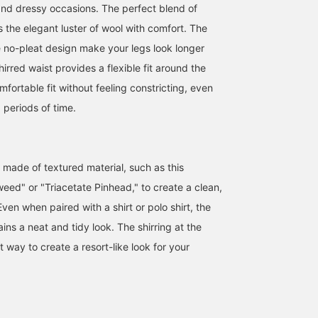
nd dressy occasions. The perfect blend of
you find an item you like,
you can always look back
 the elegant luster of wool with comfort. The
at it by [following] or [♡
he no-pleat design make your legs look longer
+ favorites]!
irred waist provides a flexible fit around the
mfortable fit without feeling constricting, even
 periods of time.
et made of textured material, such as this
eed" or "Triacetate Pinhead," to create a clean,
en when paired with a shirt or polo shirt, the
ins a neat and tidy look. The shirring at the
at way to create a resort-like look for your