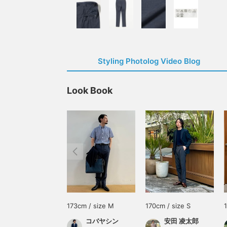
Styling Photolog Video Blog
Look Book
173cm / size M
170cm / size S
コバヤシン
安田 凌太郎