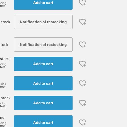
Add to cart
pping
rtest
Notification of restocking
 stock
Notification of restocking
stock
 stock
Add to cart
pping
rtest
Add to cart
pping
rtest
 stock
Add to cart
pping
rtest
170cm / size S
170cm / size S
180cm / size L
one
Add to cart
pping
安田 凌太郎
安田 凌太郎
香取 吾歩
rtest