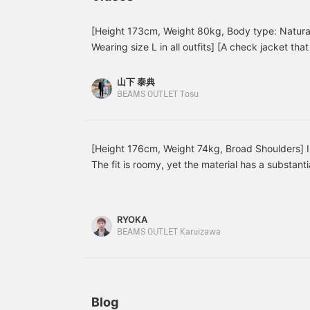
ツトラウザーズで合わせて
採用しており、汗をかいて
みました。 ジャケットの型
もベタつかず、常にドライ
[Height 173cm, Weight 80kg, Body type: Natural
は、ノッチドラペル、段返
で快適な着心地をキープし
Wearing size L in all outfits] [A check jacket tha
り3つボタン、2パッチポケ
てくれます。鹿の子特有の
ット、サイドベンツ、背抜
表面の凹凸が、カチッとし
jacket has a dry touch, combining the best qualit
き仕様でございます。毛織
すぎない程よい抜け感と軽
polyester! At first glance, it has the look of hea
山下 泰典
物の名産地として名高い尾
快さを演出します。 インナ
surprised by how light it is when you put it on. I
BEAMS OUTLET Tosu
州産三者混素材を使ってお
ーには、シックなグレーの
り、ツイードの生地感であ
with a shirt and slacks, and also works well with 
「ツイル イージーケア ボ
りながら軽量で、奥行きの
タンダウンシャツ」を合わ
jacket that you'll want to have! If you like it, pl
ある表面感です。ポリエス
せました。ツイル生地なら
[follow] me♪
テル、麻、ウール混紡の生
ではの滑らかな肌触りと上
[Height 176cm, Weight 74kg, Broad Shoulders] I w
地は、軽さ、清涼感、なめ
品な微光沢が、Vゾーンに
The fit is roomy, yet the material has a substanti
らかさを兼ね備えておりま
大人の落ち着きをプラスし
use for both on and off-duty occasions. It's re
す。襟ののぼりがとても美
ます。イージーケア仕様と
casual or adult casual styles on weekends! Weari
しく、 襟周りは吸い付くよ
なっているためシワになり
うな仕立てになり、ナチュ
にくく、日々のお手入れの
make the outfit monotonous, so try tucking it in 
RYOKA
ラルな現代的なショルダー
負担を軽減してくれるのも
and enjoy a more sophisticated look! It's also ea
BEAMS OUTLET Karuizawa
ラインで、リラックス感が
忙しいビジネスパーソンに
separately, so please give it a try! Tap the item
ありつつ、立体的なショル
とって嬉しいポイントで
product details! If you find a post you like, tap [
ダーラインに仕上がってお
す。襟元はボタンダウン仕
ります。袖の前振りのナチ
様なので、ノーネクタイで
find it again!
ュラルな曲線美により、包
も襟立ちが美しく決まりま
み込まれる様な着用感と上
す。 ボトムスには、シャツ
Blog
質な見え感に繋がっていき
と同系色であるグレーの