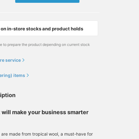
BEAMS HEART
BEAMS OUTLET Kurashiki
BEAM
on in-store stocks and product holds
me to prepare the product depending on current stock
re service
ering) items
On sale now! [Height:
[165cm/Jacket size
It's hot, so I'm keeping it
172cm, wearing size L]
S/Shirt size M/Pants size
simple with a business
iption
This item is perfect for
M worn] This is a
polo shirt and slacks!
summer as it has
business-appropriate
たくや
中丸 主大
福田 明弘
moisture-wicking, quick-
outfit. It looks good with
t will make your business smarter
drying, and
or without the jacket. I've
BEAMS OUTLET Kurashiki
BEAMS OUTLET Kobe Sanda
BEAM
antibacterial/deodorizing
also posted a styling
functions! The
guide, so you can see
contrasting sleeve design
more details there. Please
 are made from tropical wool, a must-have for
is also a great feature! If
take a look.