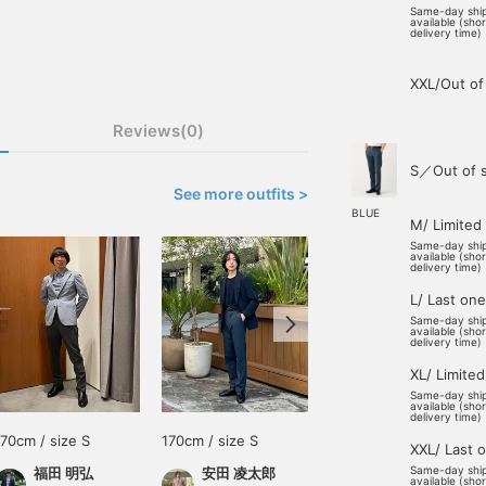
Same-day shi
available (sho
delivery time)
XXL/Out of
Reviews(0)
S／Out of 
See more outfits >
BLUE
M/ Limited
Same-day shi
available (sho
delivery time)
L/ Last one
Same-day shi
available (sho
delivery time)
XL/ Limited
Same-day shi
available (sho
delivery time)
170cm / size S
170cm / size S
170cm / size S
XXL/ Last 
Same-day shi
福田 明弘
安田 凌太郎
福田 明弘
available (sho