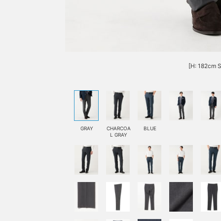
[H: 182cm S
GRAY
CHARCOA
BLUE
L GRAY