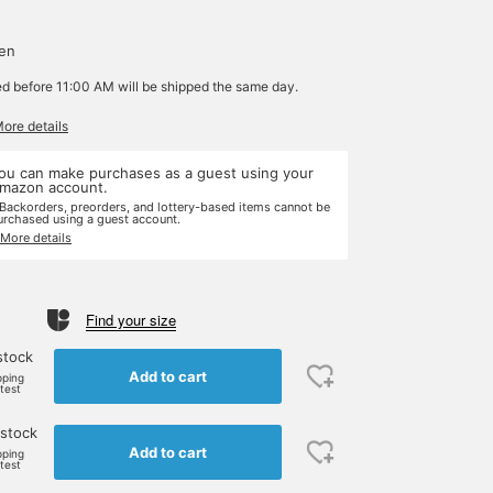
yen
ed before 11:00 AM will be shipped the same day.
More details
ou can make purchases as a guest using your
mazon account.
 Backorders, preorders, and lottery-based items cannot be
urchased using a guest account.
 More details
Find your size
stock
Add to cart
pping
rtest
 stock
Add to cart
pping
rtest