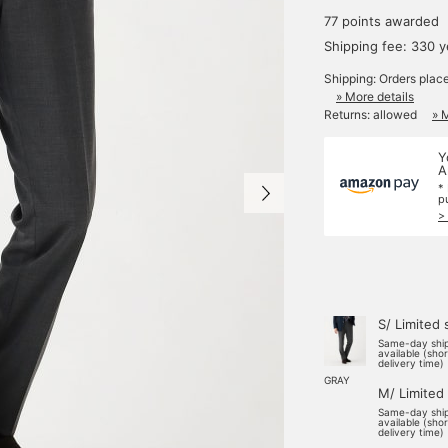
77 points awarded
Shipping fee: 330 
Shipping: Orders plac
» More details
Returns: allowed
» 
Y
A
*
p
>
S/ Limited 
Same-day shi
available (sho
delivery time)
GRAY
M/ Limited
Same-day shi
available (sho
delivery time)