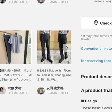
delivery time)
BEAMS OUTLET Iruma
BEAMS OUTLET Kurashiki
BEAMS OUTLET Iruma
Check 
* It may take some ti
levels.
Convenient in-sto
​ ​
for reserving (ord
【BEAMS HERAT】 淡いブ
!! SALE !! [Model is 170cm
Let me introduce aコーデ
ルーのオックスフォード調
tall and slim, wearing size
ィネート (outfit) featuring
Product descr
の半袖ボタンダウンシャツ
S: Slim fit: We
a gray jersey print two-
と、ダークネイビーチャコ
recommend your usual
button jacket. This time,
武藤 大樹
安田 凌太郎
ATSUO OINUMA : ATSUO OINUMA
ールグレーのスラックスの
size] The classic
I've paired the gray jersey
A product tha
組み合わせは、涼しげで知
"Tropical Wool No-Pleat
print two-button jacket
BEAMS OUTLET Nagashima
BEAMS OUTLET Kurashiki
BEAMS OUTLET Sano
的・誠実な印象を与えま
Slacks" for business
with a white luxury ponte
■ Design
す。ボタンダウン襟なの
occasions. Made from a
polo shirt and blue
で、ノーネクタイでも襟元
blend of wool and
tropical wool basic no-
These basic slacks
が崩れずシャープに見えま
polyester, these trousers
pleat trousers. The jacket