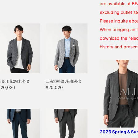
blend of Supima cotton,
are available at B
the finest extra-long
staple cotton. The collar
excluding outlet st
is a semi-regular collar,
Please inquire abou
giving it a neat and tidy
look. The shoulders are
When bringing an i
fitted just right, while the
download the "elect
body width is regular,
resulting in a dressy yet
history and present
modern pattern. The
fabric undergoes a two-
stage mercerization
process, both in yarn and
knit, resulting in a silky
touch, a high-quality
针织印花2钮扣外套
三者混格纹3钮扣外套
appearance, and
¥20,020
¥20,020
comfortable feel. It also
boasts high elasticity, is
wrinkle-resistant, and
easy to care for. The
medium size has a chest
width of 54cm, creating
an easy-to-wear regular
fit. These trousers are
2026 Spring & S
made from a plain weave