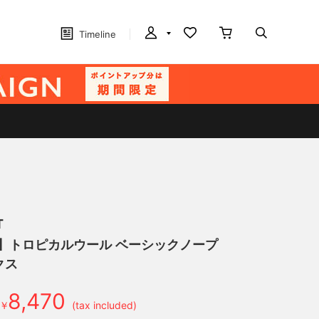
Timeline
T
げ】トロピカルウール ベーシックノープ
クス
8,470
￥
(tax included)