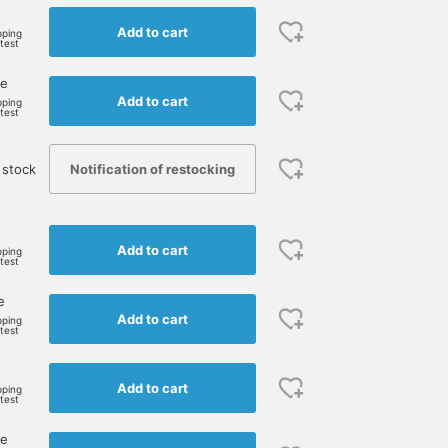
Add to cart
pping
rtest
ne
Add to cart
pping
rtest
Notification of restocking
 stock
e
Add to cart
pping
rtest
e
Add to cart
pping
rtest
Add to cart
pping
rtest
ne