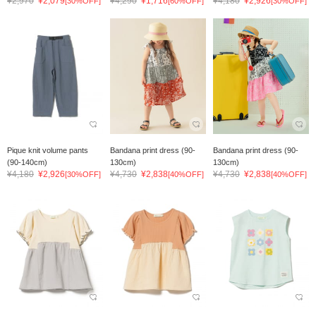
¥2,970
¥2,079
¥4,290
¥1,716
¥4,180
¥2,926
[30%OFF]
[60%OFF]
[30%OFF]
Pique knit volume pants
Bandana print dress (90-
Bandana print dress (90-
(90-140cm)
130cm)
130cm)
¥4,180
¥2,926
¥4,730
¥2,838
¥4,730
¥2,838
[30%OFF]
[40%OFF]
[40%OFF]