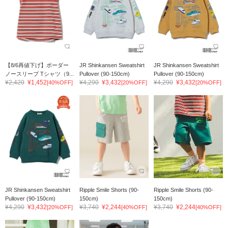
【8/6再値下げ】ボーダー
JR Shinkansen Sweatshirt
JR Shinkansen Sweatshirt
ノースリーブ Tシャツ（9...
Pullover (90-150cm)
Pullover (90-150cm)
¥2,420
¥1,452
¥4,290
¥3,432
¥4,290
¥3,432
[40%OFF]
[20%OFF]
[20%OFF]
JR Shinkansen Sweatshirt
Ripple Smile Shorts (90-
Ripple Smile Shorts (90-
Pullover (90-150cm)
150cm)
150cm)
¥4,290
¥3,432
¥3,740
¥2,244
¥3,740
¥2,244
[20%OFF]
[40%OFF]
[40%OFF]