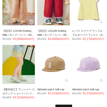
【別注】LOGAN Knitting
【別注】LOGAN Knitting
レース スリーブ ワッフル
Mills / モヘア パンツ（90...
Mills / モヘア パンツ（90...
プルオーバー Tシャツ（9...
¥9,020
¥3,608
¥9,020
¥3,608
¥3,630
¥2,178
[60%OFF]
[60%OFF]
[40%OFF]
【撥水加工】ワッシャー ス
Alphabet patch twill cap
Alphabet patch twill cap
¥3,190
¥2,233
¥3,190
¥2,233
カラップ ショートパンツ...
[30%OFF]
[30%OFF]
¥3,850
¥2,310
[40%OFF]