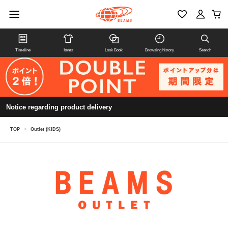
Timeline
Items
Look Book
Browsing history
Search
Notice regarding product delivery
TOP
>
Outlet (KIDS)