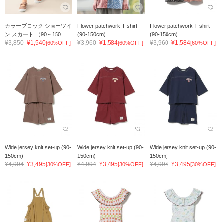
カラーブロック ショーツイ
Flower patchwork T-shirt
Flower patchwork T-shirt
ン スカート （90～150...
(90-150cm)
(90-150cm)
¥3,850
¥1,540
¥3,960
¥1,584
¥3,960
¥1,584
[60%OFF]
[60%OFF]
[60%OFF]
Wide jersey knit set-up (90-
Wide jersey knit set-up (90-
Wide jersey knit set-up (90-
150cm)
150cm)
150cm)
¥4,994
¥3,495
¥4,994
¥3,495
¥4,994
¥3,495
[30%OFF]
[30%OFF]
[30%OFF]