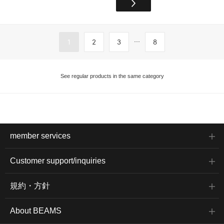
...
1
2
3
8
See regular products in the same category
member services
Customer support/inquiries
規約・方針
About BEAMS