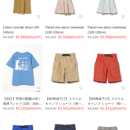
Cotton overalls dress (90-
Flared one-piece swimwear
Flared one-piece swimwear
140cm)
(100-130cm)
(100-130cm)
¥4,400
¥2,640
¥4,180
¥2,508
¥4,180
¥2,508
[40%OFF]
[40%OFF]
[40%OFF]
【別注】学研の図鑑LIVE /
【8/6再値下げ】スマイル
【8/6再値下げ】スマイル
地球 Tシャツ (100～150c...
キャンプ ショーツ（90～...
キャンプ ショーツ（90～...
¥3,190
¥2,233
¥3,630
¥2,541
¥3,630
¥2,541
[30%OFF]
[30%OFF]
[30%OFF]