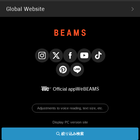
Global Website
Instagram
X
Facebook
YouTube
TikTok
Pinterest
LINE
Official app
WeBEAMS
Adjustments to voice reading, text size, etc.
Display PC version site
絞り込み検索
© BEAMS Co., Ltd.