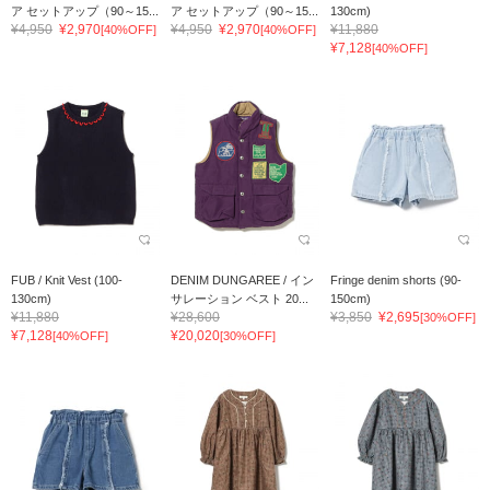
ア セットアップ（90～15...
ア セットアップ（90～15...
130cm)
¥4,950
¥2,970
¥4,950
¥2,970
¥11,880
[40%OFF]
[40%OFF]
¥7,128
[40%OFF]
FUB / Knit Vest (100-
DENIM DUNGAREE / イン
Fringe denim shorts (90-
130cm)
サレーション ベスト 20...
150cm)
¥11,880
¥28,600
¥3,850
¥2,695
[30%OFF]
¥7,128
¥20,020
[40%OFF]
[30%OFF]