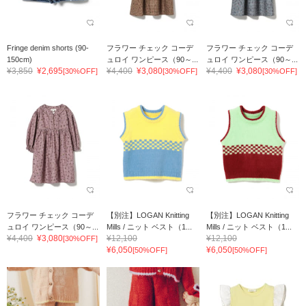
Fringe denim shorts (90-
フラワー チェック コーデ
フラワー チェック コーデ
150cm)
ュロイ ワンピース（90～...
ュロイ ワンピース（90～...
¥3,850
¥2,695
¥4,400
¥3,080
¥4,400
¥3,080
[30%OFF]
[30%OFF]
[30%OFF]
フラワー チェック コーデ
【別注】LOGAN Knitting
【別注】LOGAN Knitting
ュロイ ワンピース（90～...
Mills / ニット ベスト（1...
Mills / ニット ベスト（1...
¥4,400
¥3,080
¥12,100
¥12,100
[30%OFF]
¥6,050
¥6,050
[50%OFF]
[50%OFF]