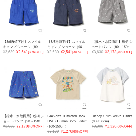
【8/6再値下げ】スマイル
【8/6再値下げ】スマイル
【撥水・水陸両用】総柄 シ
キャンプ ショーツ（90～...
キャンプ ショーツ（90～...
ョートパンツ（90～150c...
¥3,630
¥2,541
¥3,630
¥2,541
¥3,630
¥2,178
[30%OFF]
[30%OFF]
[40%OFF]
【撥水・水陸両用】総柄 シ
Gakken's Illustrated Book
Disney / Puff Sleeve T-shirt
ョートパンツ（90～150c...
LIVE / Human Body T-shirt
(90-150cm)
¥3,630
¥2,178
¥3,300
¥1,320
[40%OFF]
(100-150cm)
[60%OFF]
¥3,190
¥1,276
[60%OFF]