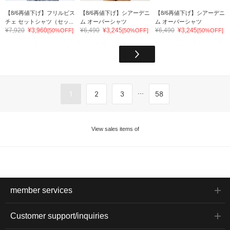
【8/6再値下げ】フリルビス
【8/6再値下げ】シアーデニ
【8/6再値下げ】シアーデニ
チェ セットシャツ（セッ...
ム オーバーシャツ
ム オーバーシャツ
¥7,920
¥3,960
¥6,490
¥3,245
¥6,490
¥3,245
[50%OFF]
[50%OFF]
[50%OFF]
...
1
2
3
58
View sales items of
member services
Customer support/inquiries