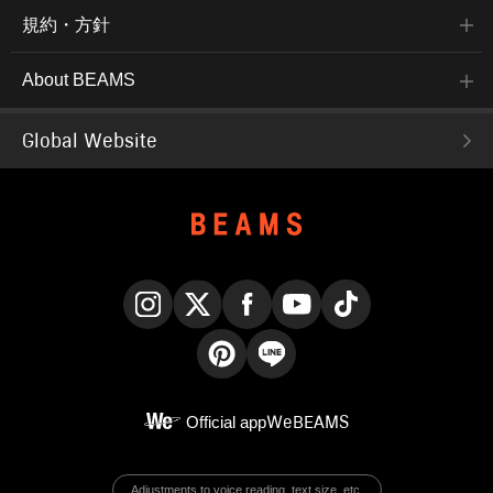
規約・方針
About BEAMS
Global Website
Instagram
X
Facebook
YouTube
TikTok
Pinterest
LINE
Official app
WeBEAMS
Adjustments to voice reading, text size, etc.