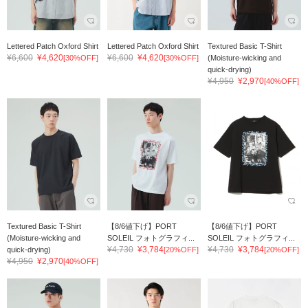
Lettered Patch Oxford Shirt
Lettered Patch Oxford Shirt
Textured Basic T-Shirt
¥6,600
¥4,620
¥6,600
¥4,620
[30%OFF]
[30%OFF]
(Moisture-wicking and
quick-drying)
¥4,950
¥2,970
[40%OFF]
Textured Basic T-Shirt
【8/6値下げ】PORT
【8/6値下げ】PORT
(Moisture-wicking and
SOLEIL フォトグラフィ...
SOLEIL フォトグラフィ...
¥4,730
¥3,784
¥4,730
¥3,784
quick-drying)
[20%OFF]
[20%OFF]
¥4,950
¥2,970
[40%OFF]