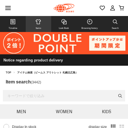
Timeline
Items
Look Book
Browsing history
Search
Notice regarding product delivery
TOP
>
アイテム検索（ビームス アウトレット 札幌北広島）
Item search
(3442)
MEN
WOMEN
KIDS
Display In stock
display size