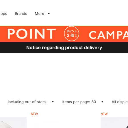
hops
Brands
More
Notice regarding product delivery
Including out of stock
Items per page: 80
All displ
NEW
NEW