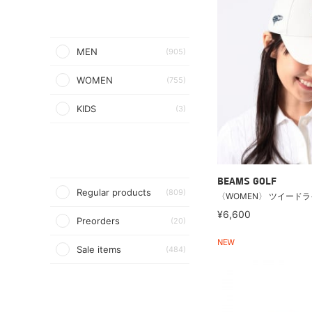
MEN
(905)
WOMEN
(755)
KIDS
(3)
BEAMS GOLF
Regular products
(809)
〈WOMEN〉 ツイードラ
¥6,600
Preorders
(20)
NEW
Sale items
(484)