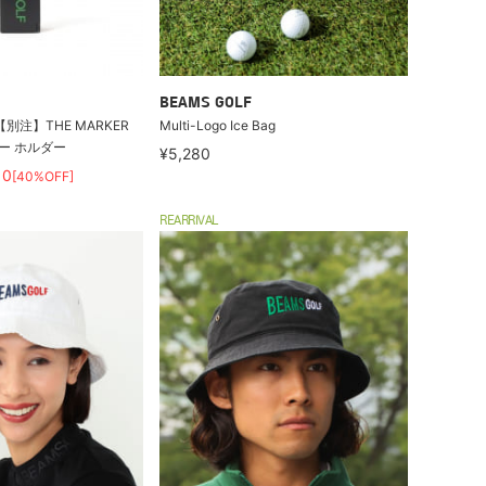
BEAMS GOLF
別注】THE MARKER
Multi-Logo Ice Bag
カー ホルダー
¥5,280
10
[40%OFF]
REARRIVAL