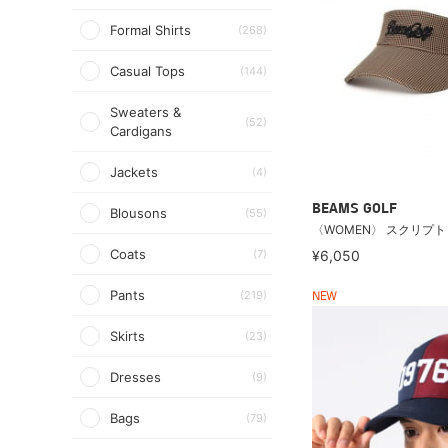
Formal Shirts
(268)
Casual Tops
(144)
Sweaters &
(52)
Cardigans
Jackets
(4)
BEAMS GOLF
Blousons
(55)
〈WOMEN〉 スクリプト
Coats
(7)
¥6,050
Pants
(219)
NEW
Skirts
(23)
Dresses
(9)
Bags
(79)