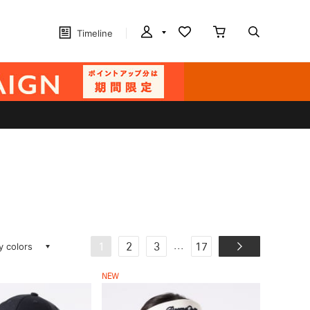
Timeline
ay colors
...
1
2
3
17
NEW