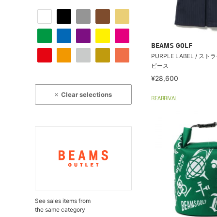
BEAMS GOLF
PURPLE LABEL / ス
ピース
¥28,600
Clear selections
REARRIVAL
See sales items from
the same category