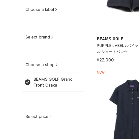
Choose a label
Select brand
BEAMS GOLF
PURPLE LABEL / バ
ル ショートパンツ
¥22,000
Choose a shop
NEW
BEAMS GOLF Grand
Front Osaka
Select price