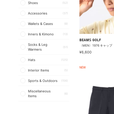
Shoes
(52)
Accessories
(37)
Wallets & Cases
(8)
Inners & Kimono
(13)
BEAMS GOLF
Socks & Leg
〈MEN〉1976 キャップ
(51)
Warmers
¥6,600
Hats
(125)
NEW
Interior Items
(5)
Sports & Outdoors
(156)
Miscellaneous
(6)
Items