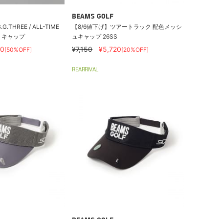
BEAMS GOLF
.THREE / ALL-TIME
【8/6値下げ】ツアートラック 配色メッシ
トキャップ
ュキャップ 26SS
50
¥7,150
¥5,720
[50%OFF]
[20%OFF]
REARRIVAL