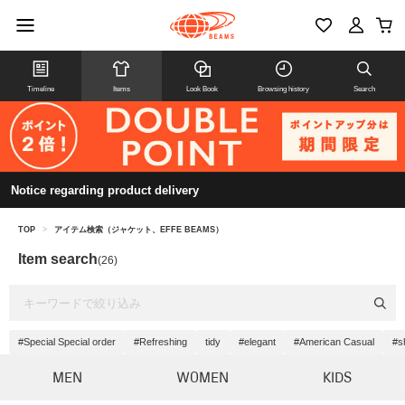
Timeline
Items
Look Book
Browsing history
Search
Notice regarding product delivery
TOP
>
アイテム検索（ジャケット、EFFE BEAMS）
Item search
(26)
#Special Special order
#Refreshing
tidy
#elegant
#American Casual
#s
MEN
WOMEN
KIDS