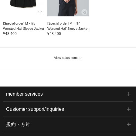
[Special order] M・fil /
[Special order] M・fil /
Worsted Half Sleeve Jacket
Worsted Half Sleeve Jacket
¥48,400
¥48,400
View sales items of
member services
Customer support/inquiries
規約・方針