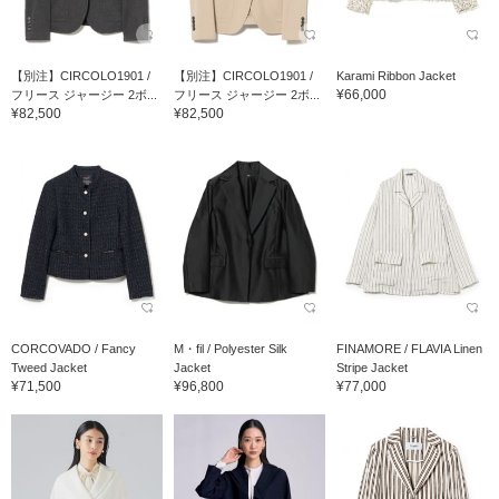
【別注】CIRCOLO1901 /
【別注】CIRCOLO1901 /
Karami Ribbon Jacket
¥66,000
フリース ジャージー 2ボ...
フリース ジャージー 2ボ...
¥82,500
¥82,500
CORCOVADO / Fancy
M・fil / Polyester Silk
FINAMORE / FLAVIA Linen
Tweed Jacket
Jacket
Stripe Jacket
¥71,500
¥96,800
¥77,000